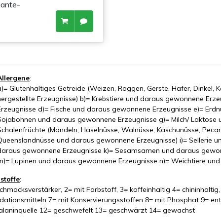
iante-
Allergene
:
a)= Glutenhaltiges Getreide (Weizen, Roggen, Gerste, Hafer, Dinke
hergestellte Erzeugnisse) b)= Krebstiere und daraus gewonnene Erz
Erzeugnisse d)= Fische und daraus gewonnene Erzeugnisse e)= Erd
Sojabohnen und daraus gewonnene Erzeugnisse g)= Milch/ Laktose
Schalenfrüchte (Mandeln, Haselnüsse, Walnüsse, Kaschunüsse, Peca
Queenslandnüsse und daraus gewonnene Erzeugnisse) i)= Sellerie u
daraus gewonnene Erzeugnisse k)= Sesamsamen und daraus gewonne
m)= Lupinen und daraus gewonnene Erzeugnisse n)= Weichtiere un
stoffe
:
hmacksverstärker, 2= mit Farbstoff, 3= koffeinhaltig 4= chininhaltig
idationsmitteln 7= mit Konservierungsstoffen 8= mit Phosphat 9= ent
alaninquelle 12= geschwefelt 13= geschwärzt 14= gewachst