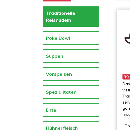
Traditionelle
Reisnudeln
Poke Bowl
Suppen
Vorspeisen
39
Das 
vie
Spezialitäten
Trad
ser
gar
Ente
fri
-Pr
Hühnerfleisch