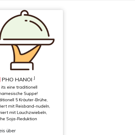
J
PHO HANOI
its eine traditionell
tnamesische Suppe!
itionell 5 Kräuter-Brühe,
viert mit Reisband-nudeln,
niert mit Lauchzwiebeln,
sche Soja-Reduktion
eis über