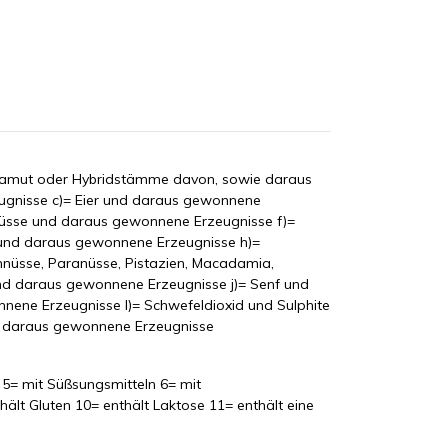
l, Kamut oder Hybridstämme davon, sowie daraus
eugnisse c)= Eier und daraus gewonnene
nüsse und daraus gewonnene Erzeugnisse f)=
 und daraus gewonnene Erzeugnisse h)=
nnüsse, Paranüsse, Pistazien, Macadamia,
nd daraus gewonnene Erzeugnisse j)= Senf und
ne Erzeugnisse l)= Schwefeldioxid und Sulphite
d daraus gewonnene Erzeugnisse
, 5= mit Süßsungsmitteln 6= mit
hält Gluten 10= enthält Laktose 11= enthält eine