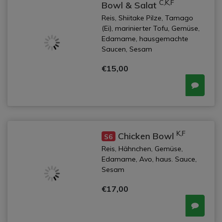
C,K,F
Bowl & Salat
Reis, Shiitake Pilze, Tamago
(Ei), marinierter Tofu, Gemüse,
Edamame, hausgemachte
Saucen, Sesam
€15,00
K,F
Chicken Bowl
S6
Reis, Hähnchen, Gemüse,
Edamame, Avo, haus. Sauce,
Sesam
€17,00