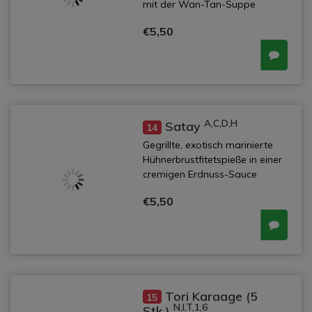
mit der Wan-Tan-Suppe
€5,50
A,C,D,H
Satay
14
Gegrillte, exotisch marinierte
Hühnerbrustfitetspieße in einer
cremigen Erdnuss-Sauce
€5,50
Tori Karaage (5
15
N,I,T,1,6
Stk.)