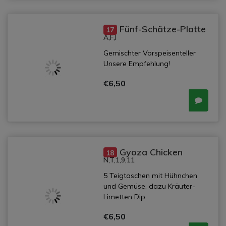
Fünf-Schätze-Platte
17
A,F,I
Gemischter Vorspeisenteller
Unsere Empfehlung!
€6,50
Gyoza Chicken
18
N,T,1,9,11
5 Teigtaschen mit Hühnchen
und Gemüse, dazu Kräuter-
Limetten Dip
€6,50