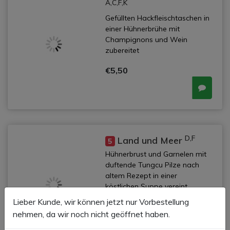
A,C,F,K
Gefüllten Hackfleischtaschen in
einer Hühnerbrühe mit
Champignons und Wein
zubereitet
€5,50
D,F
Land und Meer
5
Hühnerbrust und Garnelen mit
duftende Tungcu Pilze nach
altem Rezept in einer
köstlichen Suppe vereint
Lieber Kunde, wir können jetzt nur Vorbestellung
€5,50
nehmen, da wir noch nicht geöffnet haben.