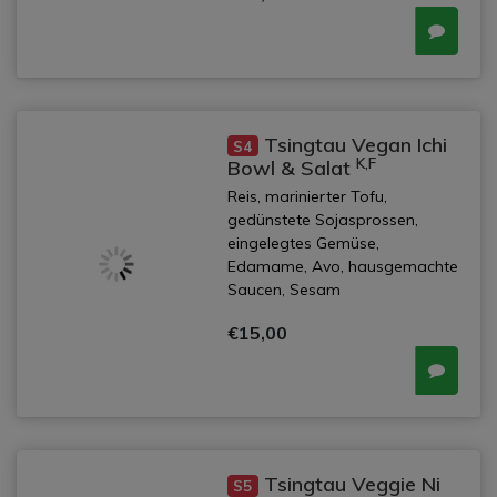
Tsingtau Vegan Ichi
S4
K,F
Bowl & Salat
Reis, marinierter Tofu,
gedünstete Sojasprossen,
eingelegtes Gemüse,
Edamame, Avo, hausgemachte
Saucen, Sesam
€15,00
Tsingtau Veggie Ni
S5