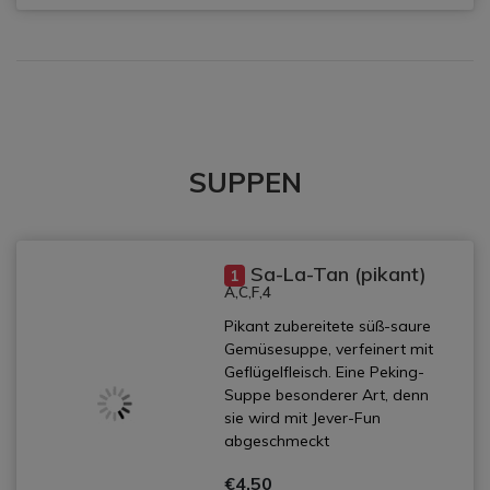
SUPPEN
Sa-La-Tan (pikant)
1
A,C,F,4
Pikant zubereitete süß-saure
Gemüsesuppe, verfeinert mit
Geflügelfleisch. Eine Peking-
Suppe besonderer Art, denn
sie wird mit Jever-Fun
abgeschmeckt
€4,50