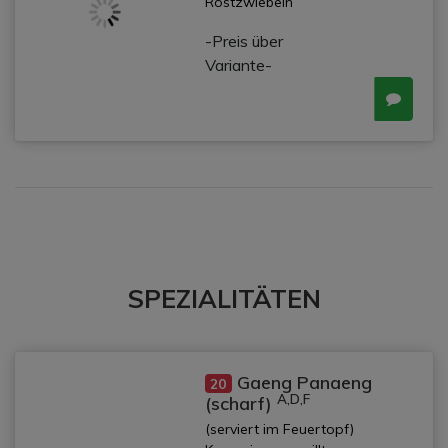
Röstzwiebeln
-Preis über
Variante-
SPEZIALITÄTEN
Gaeng Panaeng
20
A,D,F
(scharf)
(serviert im Feuertopf)