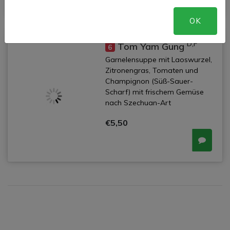
OK
D,F
Tom Yam Gung
6
Garnelensuppe mit Laoswurzel,
Zitronengras, Tomaten und
Champignon (Süß-Sauer-
Scharf) mit frischem Gemüse
nach Szechuan-Art
€5,50