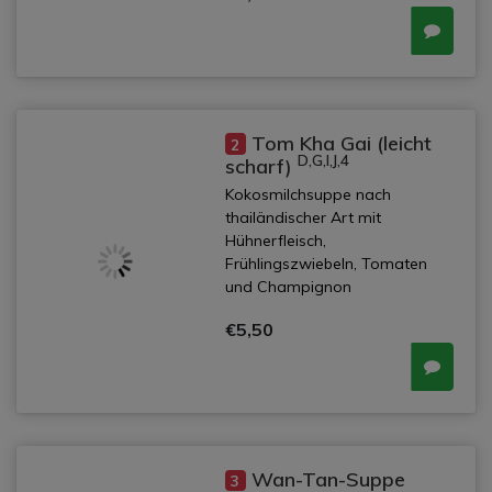
Tom Kha Gai (leicht
2
D,G,I,J,4
scharf)
Kokosmilchsuppe nach
thailändischer Art mit
Hühnerfleisch,
Frühlingszwiebeln, Tomaten
und Champignon
€5,50
Wan-Tan-Suppe
3