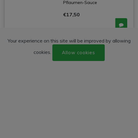
Pflaumen-Sauce
€17,50
Your experience on this site will be improved by allowing
cookies.
Allow cookies
Liebling des
22
A,D,E,F
Drachenpaar
(serviert im Feuertopf)
Hummerkrabben in einer
exotische-cremiger roter Curry-
Kokosmilch-Sauce
€21,50