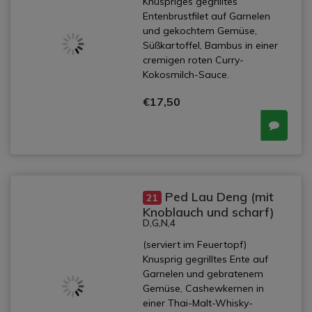
Knuspriges gegrilltes
Entenbrustfilet auf Garnelen
und gekochtem Gemüse,
Süßkartoffel, Bambus in einer
cremigen roten Curry-
Kokosmilch-Sauce.
€17,50
Ped Lau Deng (mit
21
Knoblauch und scharf)
D,G,N,4
(serviert im Feuertopf)
Knusprig gegrilltes Ente auf
Garnelen und gebratenem
Gemüse, Cashewkernen in
einer Thai-Malt-Whisky-