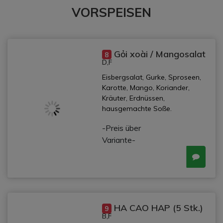
VORSPEISEN
Gỏi xoài / Mangosalat
8
D,F
Eisbergsalat, Gurke, Sproseen,
Karotte, Mango, Koriander,
Kräuter, Erdnüssen,
hausgemachte Soße.
-Preis über
Variante-
HA CAO HAP (5 Stk.)
9
B,F