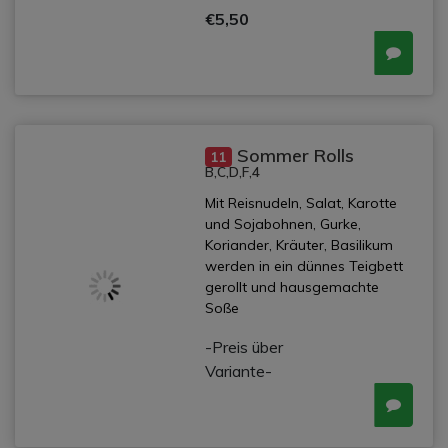
€5,50
Sommer Rolls
11
B,C,D,F,4
Mit Reisnudeln, Salat, Karotte
und Sojabohnen, Gurke,
Koriander, Kräuter, Basilikum
werden in ein dünnes Teigbett
gerollt und hausgemachte
Soße
-Preis über
Variante-