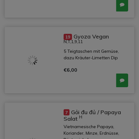
Gyoza Vegan
19
N,T,1,9,11
5 Teigtaschen mit Gemüse,
dazu Kräuter-Limetten Dip
€6,00
Gỏi đu đủ / Papaya
7
H
Salat
Vietnamesische Papaya,
Koriander, Minze, Erdnüsse,