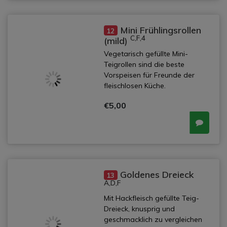
Mini Frühlingsrollen
12
C,F,4
(mild)
Vegetarisch gefüllte Mini-
Teigrollen sind die beste
Vorspeisen für Freunde der
fleischlosen Küche.
€5,00
Goldenes Dreieck
13
A,D,F
Mit Hackfleisch gefüllte Teig-
Dreieck, knusprig und
geschmacklich zu vergleichen